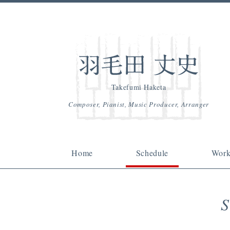
Takefumi Haketa
Composer, Pianist, Music Producer, Arranger
Home
Schedule
Work
S