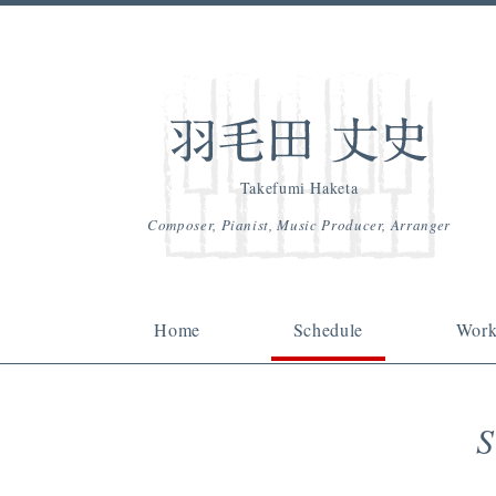
Takefumi Haketa
Composer, Pianist, Music Producer, Arranger
Home
Schedule
Work
S