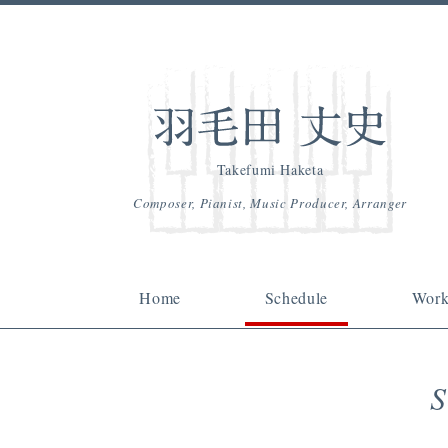
Takefumi Haketa
Composer, Pianist, Music Producer, Arranger
Home
Schedule
Work
S