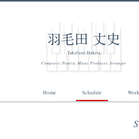
Takefumi Haketa
Composer, Pianist, Music Producer, Arranger
Home
Schedule
Work
S