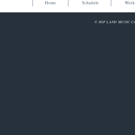
Home
Schedule
Work
© HIP LAND MUSIC COR